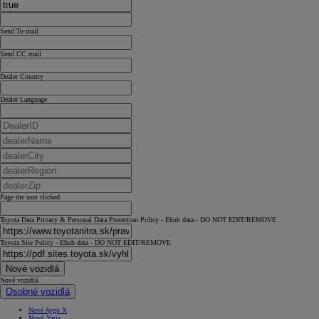
Send To mail
Send CC mail
Dealer Country
Dealer Language
Page the user clicked
Toyota Data Privacy & Personal Data Protection Policy - Ehub data - DO NOT EDIT/REMOVE
Toyota Site Policy - Ehub data - DO NOT EDIT/REMOVE
Nové vozidlá
Nové vozidlá
Osobné vozidlá
Nové Aygo X
Nový Yaris