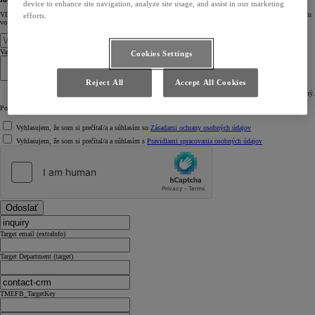
device to enhance site navigation, analyze site usage, and assist in our marketing
VIN je 17-miestna kombinácia písmen a čísiel. Je uvedená v osvedčení o registrácii vozidla, na štítku výrobcu
efforts.
vo vozidle alebo v servisnej knižke
.
Vaša správa
Cookies Settings
Reject All
Accept All Cookies
Povolený počet znakov je 1024. Nadbytočný obsah bude skrátený.
Povinné polia
Vyhlasujem, že som si prečítal/a a súhlasím so
Zásadami ochrany osobných údajov
Vyhlasujem, že som si prečítal/a a súhlasím s
Pravidlami spracovania osobných údajov
Odoslať
Target email (extraInfo)
Target Department (target)
TMEFB_TargetKey