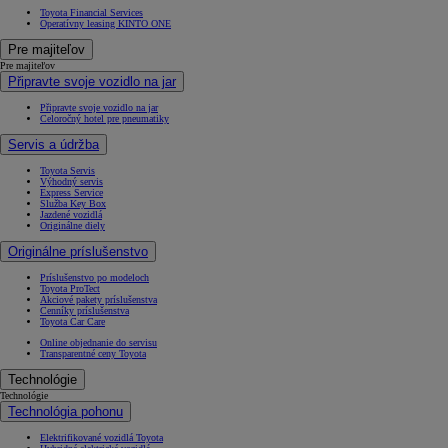
Toyota Financial Services
Operatívny leasing KINTO ONE
Pre majiteľov
Pre majiteľov
Připravte svoje vozidlo na jar
Připravte svoje vozidlo na jar
Celoročný hotel pre pneumatiky
Servis a údržba
Toyota Servis
Výhodný servis
Express Service
Služba Key Box
Jazdené vozidlá
Originálne diely
Originálne príslušenstvo
Príslušenstvo po modeloch
Toyota ProTect
Akciové pakety príslušenstva
Cenníky príslušenstva
Toyota Car Care
Online objednanie do servisu
Transparentné ceny Toyota
Technológie
Technológie
Technológia pohonu
Elektrifikované vozidlá Toyota