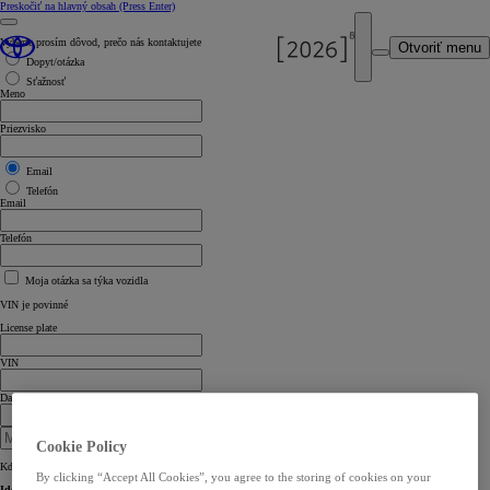
Preskočiť na hlavný obsah
(Press Enter)
Vyberte prosím dôvod, prečo nás kontaktujete
Otvoriť menu
Dopyt/otázka
Sťažnosť
Meno
Priezvisko
Email
Telefón
Email
Telefón
Moja otázka sa týka vozidla
VIN je povinné
License plate
VIN
Date of first registration
Cookie Policy
Kde nájdem svoje VIN?
By clicking “Accept All Cookies”, you agree to the storing of cookies on your
Identifikačné číslo vozidla (VIN)