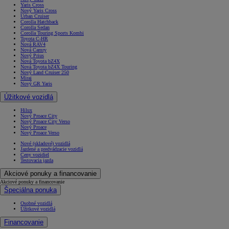
Yaris Cross
Nový Yaris Cross
Urban Cruiser
Corolla Hatchback
Corolla Sedan
Corolla Touring Sports Kombi
Toyota C-HR
Nová RAV4
Nová Camry
Nový Prius
Nová Toyota bZ4X
Nová Toyota bZ4X Touring
Nový Land Cruiser 250
Mirai
Nový GR Yaris
Úžitkové vozidlá
Hilux
Nový Proace City
Nový Proace City Verso
Nový Proace
Nový Proace Verso
Nové (skladové) vozidlá
Jazdené a predvádzacie vozidlá
Ceny vozidiel
Testovacia jazda
Akciové ponuky a financovanie
Akciové ponuky a financovanie
Špeciálna ponuka
Osobné vozidlá
Úžitkové vozidlá
Financovanie