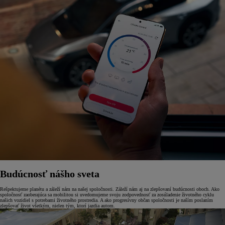
Budúcnosť nášho sveta
Rešpektujeme planétu a záleží nám na našej spoločnosti. Záleží nám aj na zlepšovaní budúcnosti oboch. Ako
spoločnosť zaoberajúca sa mobilitou si uvedomujeme svoju zodpovednosť za zosúladenie životného cyklu
našich vozidiel s potrebami životného prostredia. A ako progresívny občan spoločnosti je naším poslaním
zlepšovať život všetkým, nielen tým, ktorí jazdia autom.