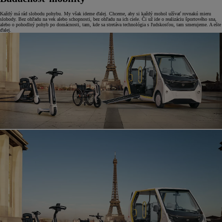
Každý má rád slobodu pohybu. My však ideme ďalej. Chceme, aby si každý mohol užívať rovnakú mieru
slobody. Bez ohľadu na vek alebo schopnosti, bez ohľadu na ich ciele. Či už ide o realizáciu športového sna,
alebo o pohodlný pohyb po domácnosti, tam, kde sa stretáva technológia s ľudskosťou, tam smerujeme. A ešte
ďalej.