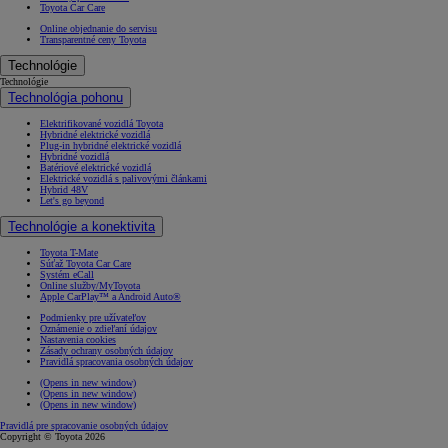
Toyota Car Care
Online objednanie do servisu
Transparentné ceny Toyota
Technológie
Technológie
Technológia pohonu
Elektrifikované vozidlá Toyota
Hybridné elektrické vozidlá
Plug-in hybridné elektrické vozidlá
Hybridné vozidlá
Batériové elektrické vozidlá
Elektrické vozidlá s palivovými článkami
Hybrid 48V
Let's go beyond
Technológie a konektivita
Toyota T-Mate
Súťaž Toyota Car Care
Systém eCall
Online služby/MyToyota
Apple CarPlay™ a Android Auto®
Podmienky pre užívateľov
Oznámenie o zdieľaní údajov
Nastavenia cookies
Zásady ochrany osobných údajov
Pravidlá spracovania osobných údajov
(Opens in new window)
(Opens in new window)
(Opens in new window)
Pravidlá pre spracovanie osobných údajov
Copyright © Toyota 2026