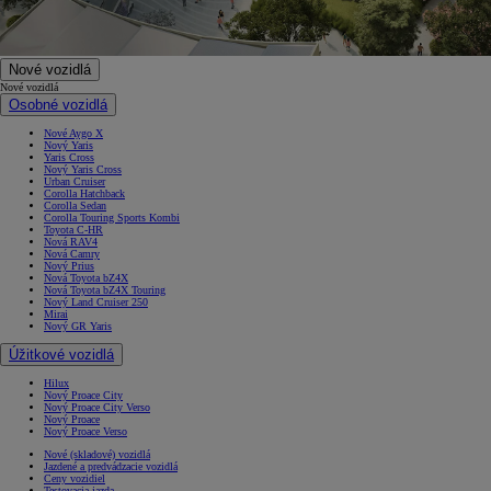
Nové vozidlá
Nové vozidlá
Osobné vozidlá
Nové Aygo X
Nový Yaris
Yaris Cross
Nový Yaris Cross
Urban Cruiser
Corolla Hatchback
Corolla Sedan
Corolla Touring Sports Kombi
Toyota C-HR
Nová RAV4
Nová Camry
Nový Prius
Nová Toyota bZ4X
Nová Toyota bZ4X Touring
Nový Land Cruiser 250
Mirai
Nový GR Yaris
Úžitkové vozidlá
Hilux
Nový Proace City
Nový Proace City Verso
Nový Proace
Nový Proace Verso
Nové (skladové) vozidlá
Jazdené a predvádzacie vozidlá
Ceny vozidiel
Testovacia jazda