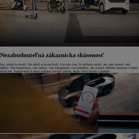
Nezabudnuteľná zákaznícka skúsenosť
Iste, pohyb je skvelý. Ale záleží aj na pocitoch. A je toho viac, čo môžeme urobiť, aby sme zmenili vaše
zážitky. Viac bezpečnosti, viac radosti, viac dostupnosti, viac pohodlia - ale aj pocit väčšieho spojenia s ľuďmi
okolo nás. Smerovaním k tomu môžeme rozvíjať spôsob, akým všetci žijeme a jazdíme.