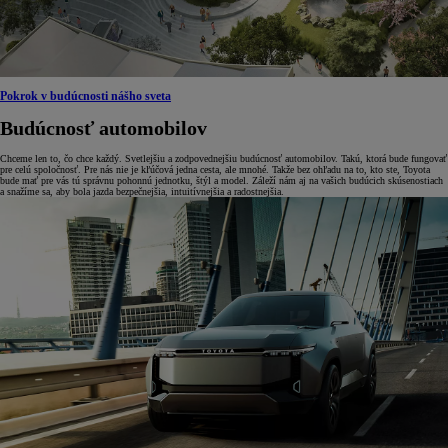
Pokrok v budúcnosti nášho sveta
Budúcnosť automobilov
Chceme len to, čo chce každý. Svetlejšiu a zodpovednejšiu budúcnosť automobilov. Takú, ktorá bude fungovať
pre celú spoločnosť. Pre nás nie je kľúčová jedna cesta, ale mnohé. Takže bez ohľadu na to, kto ste, Toyota
bude mať pre vás tú správnu pohonnú jednotku, štýl a model. Záleží nám aj na vašich budúcich skúsenostiach
a snažíme sa, aby bola jazda bezpečnejšia, intuitívnejšia a radostnejšia.