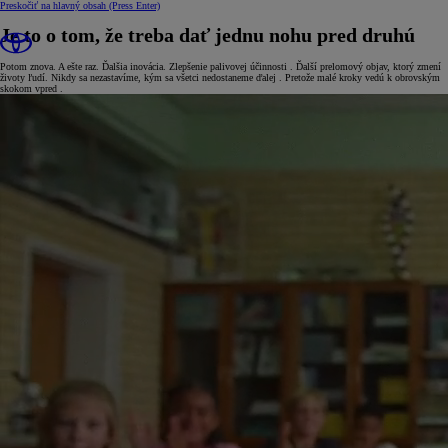
Preskočiť na hlavný obsah
(Press Enter)
Je to o tom, že treba dať jednu nohu pred druhú
Potom znova. A ešte raz. Ďalšia inovácia. Zlepšenie palivovej účinnosti . Ďalší prelomový objav, ktorý zmení
životy ľudí. Nikdy sa nezastavíme, kým sa všetci nedostaneme ďalej . Pretože malé kroky vedú k obrovským
skokom vpred .