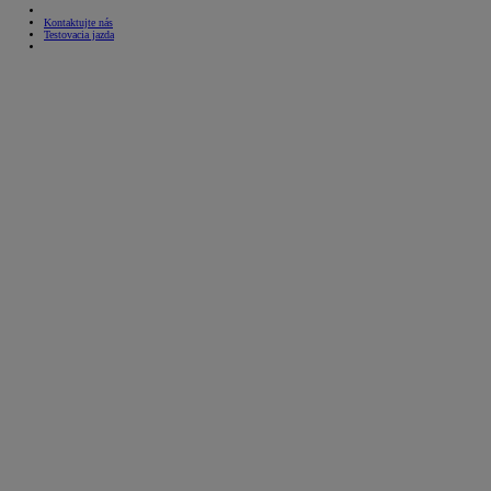
Kontaktujte nás
Testovacia jazda