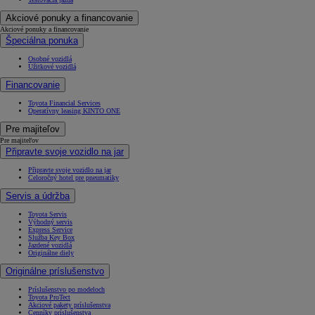
Akciové ponuky a financovanie
Akciové ponuky a financovanie
Špeciálna ponuka
Osobné vozidlá
Úžitkové vozidlá
Financovanie
Toyota Financial Services
Operatívny leasing KINTO ONE
Pre majiteľov
Pre majiteľov
Připravte svoje vozidlo na jar
Připravte svoje vozidlo na jar
Celoročný hotel pre pneumatiky
Servis a údržba
Toyota Servis
Výhodný servis
Express Service
Služba Key Box
Jazdené vozidlá
Originálne diely
Originálne príslušenstvo
Príslušenstvo po modeloch
Toyota ProTect
Akciové pakety príslušenstva
Cenníky príslušenstva