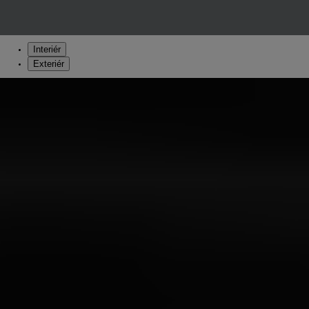
Interiér
Exteriér