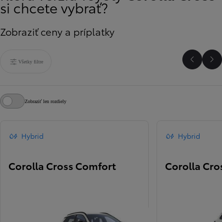
si chcete vybrať?
Zobraziť ceny a príplatky
Všetky filtre
Predchá
Ďa
Zobraziť len rozdiely
Hybrid
Hybrid
Corolla Cross Comfort
Corolla Cros