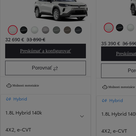
Biela Čistá
Čierna - noč
Biel
Biela Čistá
Čierna - nočná obloha
Biela Platinová
Strieborná - kovová
Sivá - khaki
Hnedá - bahenná
Modrosivá - oceľová
32 690 €
33 890 €
35 390 €
36 59
Preskúmať a konfigurovať
Corolla Cross Comfort
Preskúmať
Porovnať
Por
Možnosti motorizácie
Možnosti motorizácie
Hybrid
Hybrid
1.8L Hybrid 140k
1.8L Hybrid 140
4X2, e‑CVT
4X2, e‑CVT