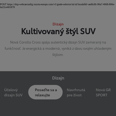
POST https://dxp-webcarconfig.toyota-europe.com/v1/grade-selector/sk/sk?modelId=aed6cffc-96a7-4068-806e-
be22ce401878
Dizajn
Kultivovaný štýl SUV
Nová Corolla Cross spája autentický dizajn SUV zameraný na
funkčnosť. Je energická a moderná, vyniká z davu svojím uhladeným
štýlom.
Dizajn
Účelový
Posaďte sa a
Navrhnutá
Nová GR
dizajn SUV
relaxujte
pre život
SPORT