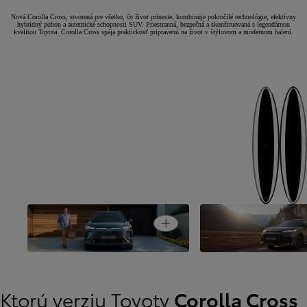
Nová Corolla Cross, stvorená pre všetko, čo život prinesie, kombinuje pokročilé technológie, efektívny
hybridný pohon a autentické schopnosti SUV. Priestranná, bezpečná a skonštruovaná s legendárnou
kvalitou Toyota. Corolla Cross spája praktickosť pripravenú na život v štýlovom a modernom balení.
Ďalej
Naspäť
Open card
Originálny dizajn SUV
Dobrodružný režim 
Ktorú verziu Toyoty
Corolla Cross