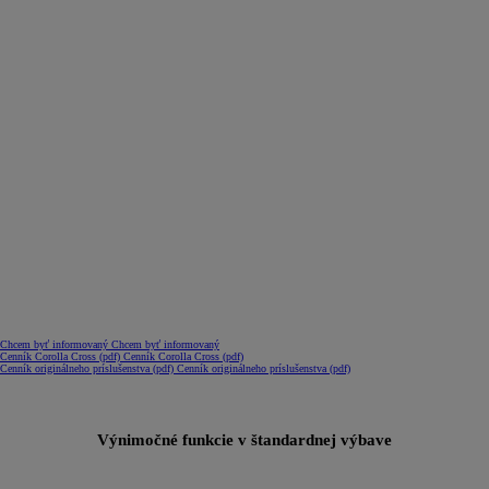
Chcem byť informovaný
Chcem byť informovaný
(Opens in new window)
Cenník Corolla Cross (pdf)
Cenník Corolla Cross (pdf)
(Opens in new window)
Cenník originálneho príslušenstva (pdf)
Cenník originálneho príslušenstva (pdf)
Výnimočné funkcie v štandardnej výbave