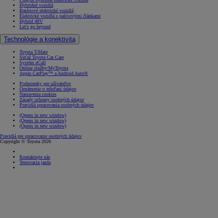
Hybridné vozidlá
Batériové elektrické vozidlá
Elektrické vozidlá s palivovými článkami
Hybrid 48V
Let's go beyond
Technológie a konektivita
Toyota T-Mate
Súťaž Toyota Car Care
Systém eCall
Online služby/MyToyota
Apple CarPlay™ a Android Auto®
Podmienky pre užívateľov
Oznámenie o zdieľaní údajov
Nastavenia cookies
Zásady ochrany osobných údajov
Pravidlá spracovania osobných údajov
(Opens in new window)
(Opens in new window)
(Opens in new window)
Pravidlá pre spracovanie osobných údajov
Copyright © Toyota 2026
Kontaktujte nás
Testovacia jazda