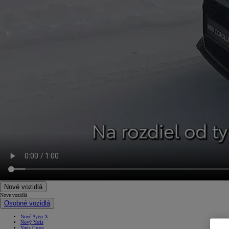
Nové vozidlá
Nové vozidlá
Osobné vozidlá
Nové Aygo X
Nový Yaris
Yaris Cross