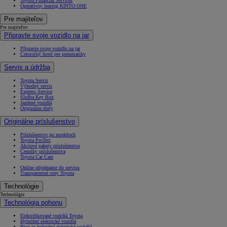
Toyota Financial Services
Operatívny leasing KINTO ONE
Pre majiteľov
Pre majiteľov
Připravte svoje vozidlo na jar
Připravte svoje vozidlo na jar
Celoročný hotel pre pneumatiky
Servis a údržba
Toyota Servis
Výhodný servis
Express Service
Služba Key Box
Jazdené vozidlá
Originálne diely
Originálne príslušenstvo
Príslušenstvo po modeloch
Toyota ProTect
Akciové pakety príslušenstva
Cenníky príslušenstva
Toyota Car Care
Online objednanie do servisu
Transparentné ceny Toyota
Technológie
Technológie
Technológia pohonu
Elektrifikované vozidlá Toyota
Hybridné elektrické vozidlá
Plug-in hybridné elektrické vozidlá