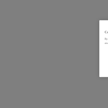
Co
By 
ana