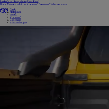
Preskočiť na hlavný obsah
(Press Enter)
Dizajn
Motorizácia
Interiér
Výkonnosť
Bezpečnosť
Výbavové stupne
Dizajn
Motorizácia
Interiér
Výkonnosť
Bezpečnosť
Výbavové stupne