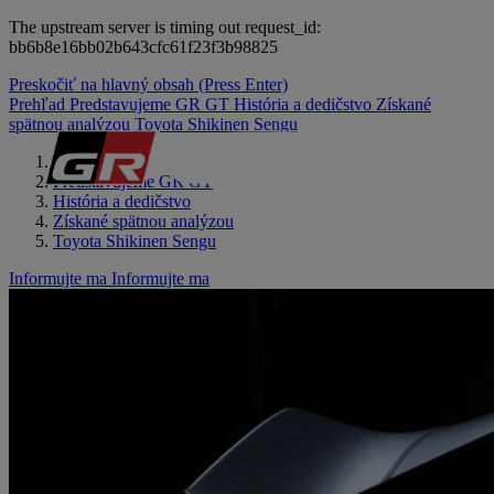
The upstream server is timing out request_id:
bb6b8e16bb02b643cfc61f23f3b98825
Preskočiť na hlavný obsah
(Press Enter)
Prehľad
Predstavujeme GR GT
História a dedičstvo
Získané
spätnou analýzou
Toyota Shikinen Sengu
Prehľad
Predstavujeme GR GT
História a dedičstvo
Získané spätnou analýzou
Toyota Shikinen Sengu
Informujte ma
Informujte ma