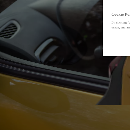
Cookie Pol
By clicking “
usage, and ass