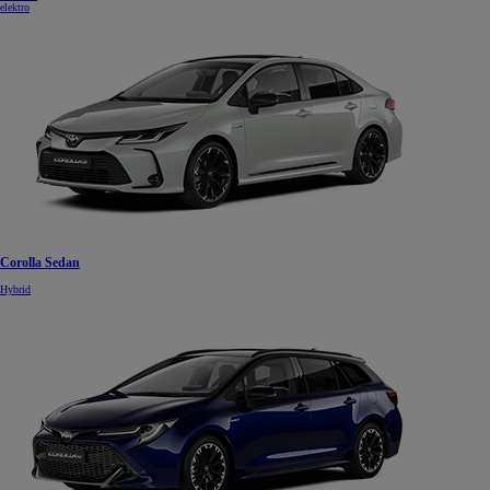
elektro
Od
22 390 €
s DPH
vr. zvýhodnenia
1 300 €
a bonusu za výkup
800 €
Corolla Sedan
Corolla Sedan
Hybrid
AJ HYBRID