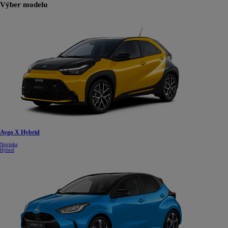
Výber modelu
Aygo X Hybrid
Novinka
Hybrid