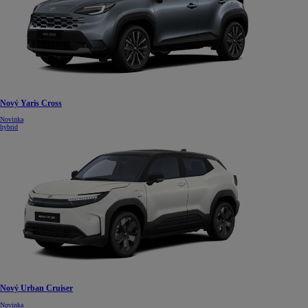
Nový Yaris Cross
Novinka
hybrid
Nový Urban Cruiser
Novinka