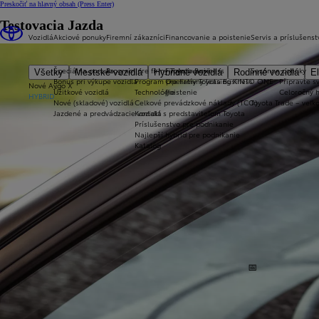
Preskočiť na hlavný obsah
(Press Enter)
Testovacia Jazda
Vozidlá
Akciové ponuky
Firemní zákazníci
Financovanie a poistenie
Servis a príslušenst
Špeciálna ponuka
Program pre firmy Toyota Business
Financovanie
Sezónne ponuky
Všetky
Mestské vozidlá
Hybridné vozidlá
Rodinné vozidlá
El
Bonus pri výkupe vozidla
Program pre firmy Toyota Business
Operatívny leasing KINTO ONE
Připravte sv
Nové Aygo X
Úžitkové vozidlá
Technológie
Poistenie
Celoročný 
HYBRID
Nové (skladové) vozidlá
Celkové prevádzkové náklady (TCO)
Toyota Trade – veľ
Jazdené a predvádzacie vozidlá
Kontakt s predstaviteľom Toyota
Príslušenstvo pre podnikanie
Najlepší hybrid pre podnikanie
Katalóg