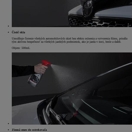
Čistič skla
Umožňuje čistenie všetkých automobilových skiel bez efektu oslnenia a vytvorenia filmu, prináša
tým aktívnu bezpečnosť za všetkých jazdných podmienok, ako je jazda v noci, hmle a daždi.
Objem: 500mL
Zimná zmes do ostrekovača