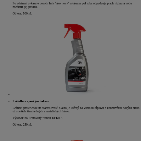
Po ošetrení vykazuje povrch lesk "ako nový" a takmer pol roka odpudzuje prach, špinu a vodu
znečistiť jej povrch.
Objem: 500mL
Leštidlo s vysokým leskom
Leštiaci prostriedok na starostlivosť o auto je určený na vizuálnu úpravu a konzerváciu nových alebo
už starších štandardných a metalických lakov.
Výrobok bol testovaný firmou DEKRA.
Objem: 250mL