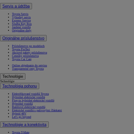
Servis a údržba
Toyota Servis
Výhodný servis
Express Service
Služba Key Box
Jazdené vozidlá
Originálne diely
Originálne príslušenstvo
Príslušenstvo po modeloch
Toyota ProTect
Akciové pakety príslušenstva
Cenníky príslušenstva
Toyota Car Care
Online objednanie do servisu
Transparentné ceny Toyota
Technológie
Technológie
Technológia pohonu
Elektrifikované vozidlá Toyota
Hybridné elektrické vozidlá
Plug-in hybridné elektrické vozidlá
Hybridné vozidlá
Batériové elektrické vozidlá
Elektrické vozidlá s palivovými článkami
Hybrid 48V
Let's go beyond
Technológie a konektivita
Toyota T-Mate