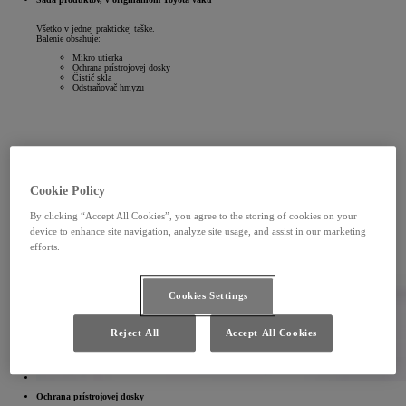
Všetko v jednej praktickej taške.
Balenie obsahuje:
Mikro utierka
Ochrana prístrojovej dosky
Čistič skla
Odstraňovač hmyzu
Cookie Policy
By clicking “Accept All Cookies”, you agree to the storing of cookies on your
device to enhance site navigation, analyze site usage, and assist in our marketing
efforts.
Cookies Settings
Reject All
Accept All Cookies
Ochrana prístrojovej dosky