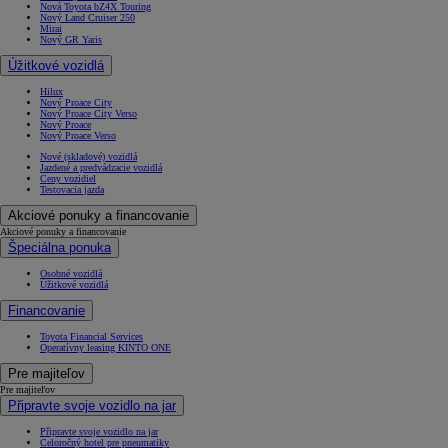
Nová Toyota bZ4X Touring
Nový Land Cruiser 250
Mirai
Nový GR Yaris
Úžitkové vozidlá
Hilux
Nový Proace City
Nový Proace City Verso
Nový Proace
Nový Proace Verso
Nové (skladové) vozidlá
Jazdené a predvádzacie vozidlá
Ceny vozidiel
Testovacia jazda
Akciové ponuky a financovanie
Akciové ponuky a financovanie
Špeciálna ponuka
Osobné vozidlá
Úžitkové vozidlá
Financovanie
Toyota Financial Services
Operatívny leasing KINTO ONE
Pre majiteľov
Pre majiteľov
Připravte svoje vozidlo na jar
Připravte svoje vozidlo na jar
Celoročný hotel pre pneumatiky