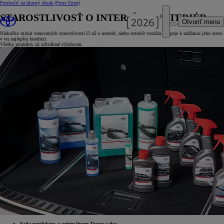
Preskočiť na hlavný obsah
(Press Enter)
STAROSTLIVOSŤ O INTERIÉR A EXTERIÉR
Otvoriť menu
Niekoľko minút venovaných starostlivosti či už o interiér, alebo exteriér vozidla prispeje k udržaniu jeho stavu
v tej najlepšej kondicii.
Všetky produkty sú schválené výrobcom.
Sada produktov, v originálnom Toyota vaku