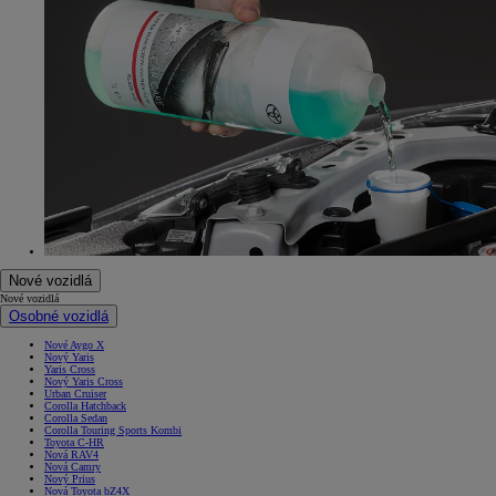
Nové vozidlá
Nové vozidlá
Osobné vozidlá
Nové Aygo X
Nový Yaris
Yaris Cross
Nový Yaris Cross
Urban Cruiser
Corolla Hatchback
Corolla Sedan
Corolla Touring Sports Kombi
Toyota C-HR
Nová RAV4
Nová Camry
Nový Prius
Nová Toyota bZ4X