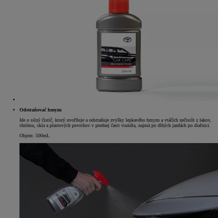
Odstraňovač hmyzu
Ide o silný čistič, ktorý uvoľňuje a odstraňuje zvyšky lepkavého hmyzu a vtáčích nečistôt z lakov,
chrómu, skla a plastových povrchov v prednej časti vozidla, najmä po dlhých jazdách po diaľnici.
Objem: 500mL