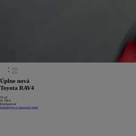
Úplne nová
Toyota RAV4
Už od
42 790 €
Konfigurovať
Zarezervujte si testovaciu jazdu