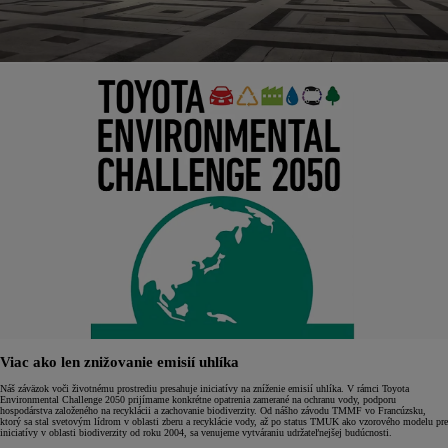
Viac ako len znižovanie emisií uhlíka
Náš záväzok voči životnému prostrediu presahuje iniciatívy na zníženie emisií uhlíka. V rámci Toyota
Environmental Challenge 2050 prijímame konkrétne opatrenia zamerané na ochranu vody, podporu
hospodárstva založeného na recyklácii a zachovanie biodiverzity. Od nášho závodu TMMF vo Francúzsku,
ktorý sa stal svetovým lídrom v oblasti zberu a recyklácie vody, až po status TMUK ako vzorového modelu pre
iniciatívy v oblasti biodiverzity od roku 2004, sa venujeme vytváraniu udržateľnejšej budúcnosti.