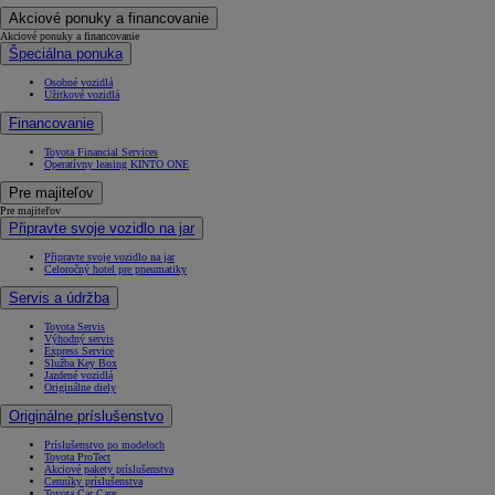
Akciové ponuky a financovanie
Akciové ponuky a financovanie
Špeciálna ponuka
Osobné vozidlá
Úžitkové vozidlá
Financovanie
Toyota Financial Services
Operatívny leasing KINTO ONE
Pre majiteľov
Pre majiteľov
Připravte svoje vozidlo na jar
Připravte svoje vozidlo na jar
Celoročný hotel pre pneumatiky
Servis a údržba
Toyota Servis
Výhodný servis
Express Service
Služba Key Box
Jazdené vozidlá
Originálne diely
Originálne príslušenstvo
Príslušenstvo po modeloch
Toyota ProTect
Akciové pakety príslušenstva
Cenníky príslušenstva
Toyota Car Care