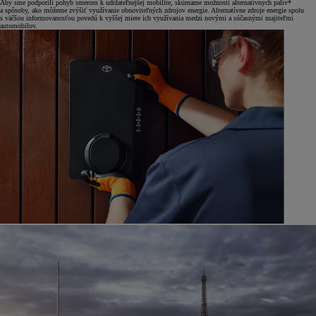
Aby sme podporili pohyb smerom k udržateľnejšej mobilite, skúmame možnosti alternatívnych palív*
a spôsoby, ako môžeme zvýšiť využívanie obnoviteľných zdrojov energie. Alternatívne zdroje energie spolu
s väčšou informovanosťou povedú k vyššej miere ich využívania medzi novými a súčasnými majiteľmi
automobilov.