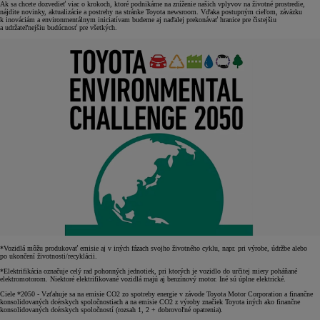
Ak sa chcete dozvedieť viac o krokoch, ktoré podnikáme na zníženie našich vplyvov na životné prostredie,
nájdite novinky, aktualizácie a postrehy na stránke Toyota newsroom. Vďaka postupným cieľom, záväzku
k inováciám a environmentálnym iniciatívam budeme aj naďalej prekonávať hranice pre čistejšiu
a udržateľnejšiu budúcnosť pre všetkých.
*Vozidlá môžu produkovať emisie aj v iných fázach svojho životného cyklu, napr. pri výrobe, údržbe alebo
po ukončení životnosti/recyklácii.
*Elektrifikácia označuje celý rad pohonných jednotiek, pri ktorých je vozidlo do určitej miery poháňané
elektromotorom. Niektoré elektrifikované vozidlá majú aj benzínový motor. Iné sú úplne elektrické.
Ciele *2050 - Vzťahuje sa na emisie CO2 zo spotreby energie v závode Toyota Motor Corporation a finančne
konsolidovaných dcérskych spoločnostiach a na emisie CO2 z výroby značiek Toyota iných ako finančne
konsolidovaných dcérskych spoločností (rozsah 1, 2 + dobrovoľné opatrenia).