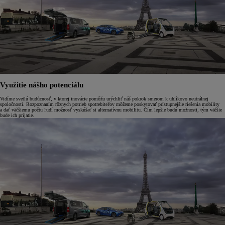
Využitie nášho potenciálu
Vidíme svetlú budúcnosť, v ktorej inovácie pomôžu urýchliť náš pokrok smerom k uhlíkovo neutrálnej
spoločnosti. Rozpoznaním rôznych potrieb spotrebiteľov môžeme poskytovať prístupnejšie riešenia mobility
a dať väčšiemu počtu ľudí možnosť vyskúšať si alternatívnu mobilitu. Čím lepšie budú možnosti, tým väčšie
bude ich prijatie.