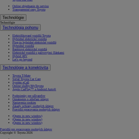
Online objednanie do servisu
Transparentné ceny Toyota
Technológie
Technológie
Technológia pohonu
Elektrifikované vozidlá Toyota
Hybridné elektrické vozidlá
Plug-in hybridné elektrické vozidlá
Hybridné vozidlá
Batériové elektrické vozidlá
Elektrické vozidlá s palivovými článkami
Hybrid 48V
Let's go beyond
Technológie a konektivita
Toyota T-Mate
Súťaž Toyota Car Care
Systém eCall
Online služby/MyToyota
Apple CarPlay™ a Android Auto®
Podmienky pre užívateľov
Oznámenie o zdieľaní údajov
Nastavenia cookies
Zásady ochrany osobných údajov
Pravidlá spracovania osobných údajov
(Opens in new window)
(Opens in new window)
(Opens in new window)
Pravidlá pre spracovanie osobných údajov
Copyright © Toyota 2026