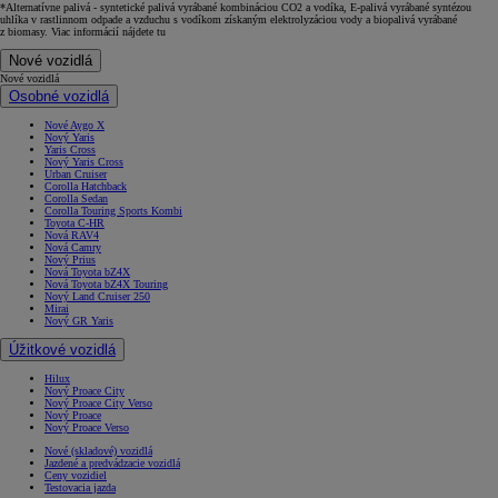
*Alternatívne palivá - syntetické palivá vyrábané kombináciou CO2 a vodíka, E-palivá vyrábané syntézou
uhlíka v rastlinnom odpade a vzduchu s vodíkom získaným elektrolyzáciou vody a biopalivá vyrábané
z biomasy. Viac informácií nájdete tu
Nové vozidlá
Nové vozidlá
Osobné vozidlá
Nové Aygo X
Nový Yaris
Yaris Cross
Nový Yaris Cross
Urban Cruiser
Corolla Hatchback
Corolla Sedan
Corolla Touring Sports Kombi
Toyota C-HR
Nová RAV4
Nová Camry
Nový Prius
Nová Toyota bZ4X
Nová Toyota bZ4X Touring
Nový Land Cruiser 250
Mirai
Nový GR Yaris
Úžitkové vozidlá
Hilux
Nový Proace City
Nový Proace City Verso
Nový Proace
Nový Proace Verso
Nové (skladové) vozidlá
Jazdené a predvádzacie vozidlá
Ceny vozidiel
Testovacia jazda