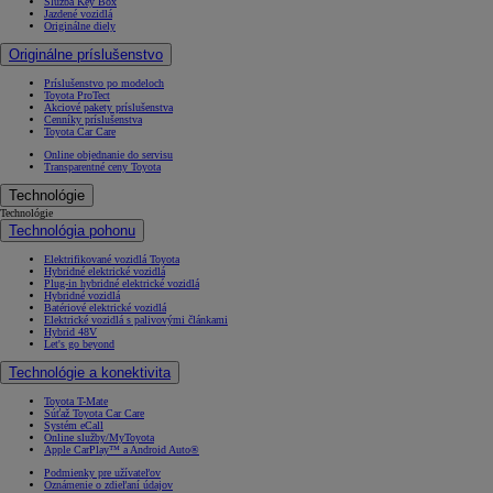
Služba Key Box
Jazdené vozidlá
Originálne diely
Originálne príslušenstvo
Príslušenstvo po modeloch
Toyota ProTect
Akciové pakety príslušenstva
Cenníky príslušenstva
Toyota Car Care
Online objednanie do servisu
Transparentné ceny Toyota
Technológie
Technológie
Technológia pohonu
Elektrifikované vozidlá Toyota
Hybridné elektrické vozidlá
Plug-in hybridné elektrické vozidlá
Hybridné vozidlá
Batériové elektrické vozidlá
Elektrické vozidlá s palivovými článkami
Hybrid 48V
Let's go beyond
Technológie a konektivita
Toyota T-Mate
Súťaž Toyota Car Care
Systém eCall
Online služby/MyToyota
Apple CarPlay™ a Android Auto®
Podmienky pre užívateľov
Oznámenie o zdieľaní údajov