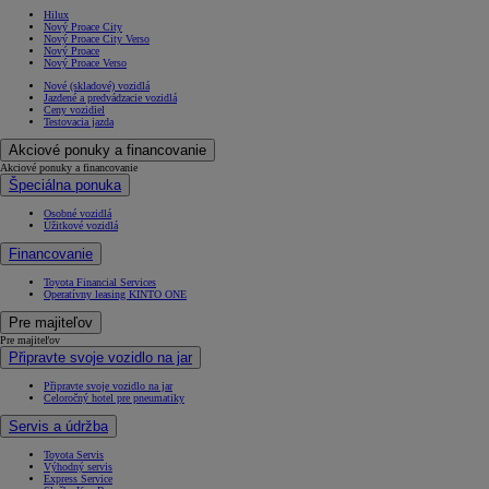
Hilux
Nový Proace City
Nový Proace City Verso
Nový Proace
Nový Proace Verso
Nové (skladové) vozidlá
Jazdené a predvádzacie vozidlá
Ceny vozidiel
Testovacia jazda
Akciové ponuky a financovanie
Akciové ponuky a financovanie
Špeciálna ponuka
Osobné vozidlá
Úžitkové vozidlá
Financovanie
Toyota Financial Services
Operatívny leasing KINTO ONE
Pre majiteľov
Pre majiteľov
Připravte svoje vozidlo na jar
Připravte svoje vozidlo na jar
Celoročný hotel pre pneumatiky
Servis a údržba
Toyota Servis
Výhodný servis
Express Service