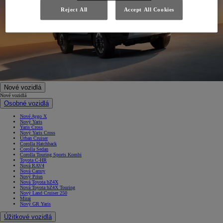
Reject All
Accept All Cookies
Nové vozidlá
Nové vozidlá
Osobné vozidlá
Nové Aygo X
Nový Yaris
Yaris Cross
Nový Yaris Cross
Urban Cruiser
Corolla Hatchback
Corolla Sedan
Corolla Touring Sports Kombi
Toyota C-HR
Nová RAV4
Nová Camry
Nový Prius
Nová Toyota bZ4X
Nová Toyota bZ4X Touring
Nový Land Cruiser 250
Mirai
Nový GR Yaris
Úžitkové vozidlá