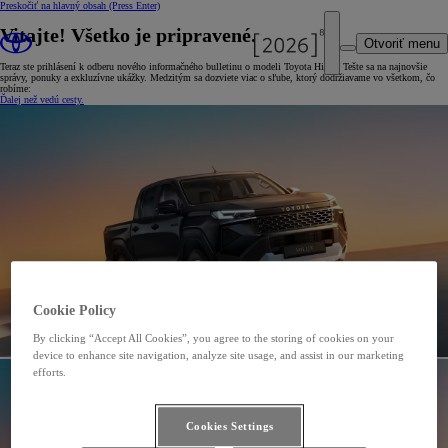
Preskočiť na hlavný obsah
(Press Enter)
Vitajte! Všetko je pripravené.
Otvoriť menu
Teraz ste prihlásení k odberu nového informačného bulletinu o modeli Toyota Hilux. Tešte sa na najnovšie
správy, ponuky a exkluzívne ukážky. Medzitým sa dozviete viac o sľube, ktorý dodržiavame vo všetkom, čo
robíme:
Ďalej než vedú cesty.
Cookie Policy
By clicking “Accept All Cookies”, you agree to the storing of cookies on your
device to enhance site navigation, analyze site usage, and assist in our marketing
efforts.
Cookies Settings