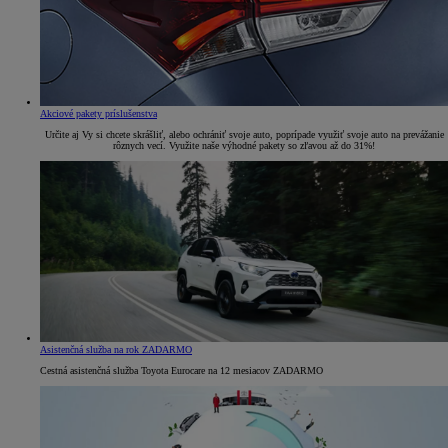
Akciové pakety príslušenstva
Určite aj Vy si chcete skrášliť, alebo ochrániť svoje auto, poprípade využiť svoje auto na prevážanie
rôznych vecí. Využite naše výhodné pakety so zľavou až do 31%!
Asistenčná služba na rok ZADARMO
Cestná asistenčná služba Toyota Eurocare na 12 mesiacov ZADARMO