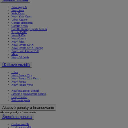
Nové Aygo X
Nový Yaris
Yaris Cross
Nový Yaris Cross
Urban Cruiser
Corolla Hatchback
Corolla Sedan
Corolla Touring Sports Kombi
Toyota C-HR
Nová RAV4
Nová Camry
Nový Prius
Nová Toyota bZ4X
Nová Toyota bZ4X Touring
Nový Land Cruiser 250
Mirai
Nový GR Yaris
Úžitkové vozidlá
Hilux
Nový Proace City
Nový Proace City Verso
Nový Proace
Nový Proace Verso
Nové (skladové) vozidlá
Jazdené a predvádzacie vozidlá
Ceny vozidiel
Testovacia jazda
Akciové ponuky a financovanie
Akciové ponuky a financovanie
Špeciálna ponuka
Osobné vozidlá
Úžitkové vozidlá