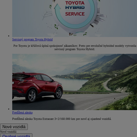
Servisný program Toyota Hybrid
Pre Toyotu je kľúčová úplná spokojnosť zákazníkov. Preto pre revolučné hybridné modely vytvorila
servisný program Toyota Hybrid.
Predĺžená záruka
Predĺžená záruka Toyota Extracare 3+2/160.000 km pre nové aj ojazdené vozidlá.
Nové vozidlá
Nové vozidlá
Osobné vozidlá