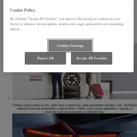
Cookie Policy
By clicking “Accept All Cookies”, you agree to the storing of cookies on your
device to enhance site navigation, analyze site usage, and assist in our marketing
efforts.
Výhodný servis pre staršie vozidlá
Venujte svojmu vozidlu Toyota staršiemu ako tri roky zaslúženú a profesionálnu starostlivosť.
Cookies Settings
Reject All
Accept All Cookies
Prezujte svoje vozidlo na leto, alebo zimu a zimné resp. letné pneumatiky nechajte u nás. Vyskúšajte
celoročný hotel pre pneumatiky u našich dílerov. Každý z nich má pre zákazníkov v ponuke aj
celoročný hotel pre pneumatiky za výhodné ceny.