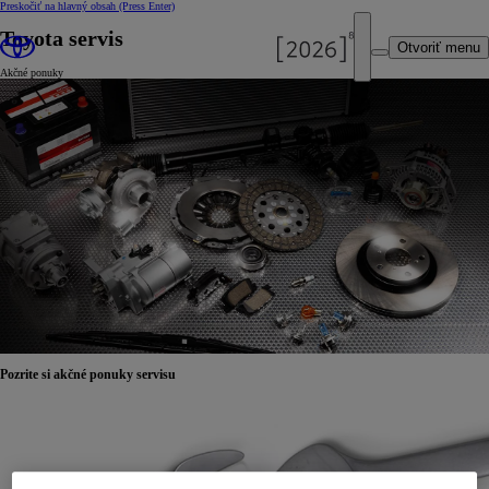
Preskočiť na hlavný obsah
(Press Enter)
Toyota servis
Otvoriť menu
Akčné ponuky
Pozrite si akčné ponuky servisu