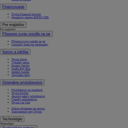
Financovanie
Toyota Financial Services
Operatívny leasing KINTO ONE
Pre majiteľov
Pre majiteľov
Připravte svoje vozidlo na jar
Připravte svoje vozidlo na jar
Celoročný hotel pre pneumatiky
Servis a údržba
Toyota Servis
Výhodný servis
Express Service
Služba Key Box
Jazdené vozidlá
Originálne diely
Originálne príslušenstvo
Príslušenstvo po modeloch
Toyota ProTect
Akciové pakety príslušenstva
Cenníky príslušenstva
Toyota Car Care
Online objednanie do servisu
Transparentné ceny Toyota
Technológie
Technológie