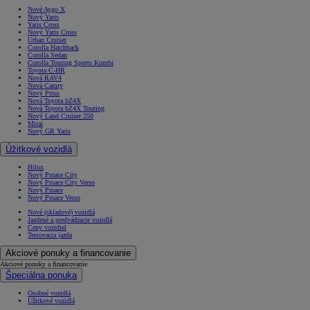
Nové Aygo X
Nový Yaris
Yaris Cross
Nový Yaris Cross
Urban Cruiser
Corolla Hatchback
Corolla Sedan
Corolla Touring Sports Kombi
Toyota C-HR
Nová RAV4
Nová Camry
Nový Prius
Nová Toyota bZ4X
Nová Toyota bZ4X Touring
Nový Land Cruiser 250
Mirai
Nový GR Yaris
Úžitkové vozidlá
Hilux
Nový Proace City
Nový Proace City Verso
Nový Proace
Nový Proace Verso
Nové (skladové) vozidlá
Jazdené a predvádzacie vozidlá
Ceny vozidiel
Testovacia jazda
Akciové ponuky a financovanie
Akciové ponuky a financovanie
Špeciálna ponuka
Osobné vozidlá
Úžitkové vozidlá