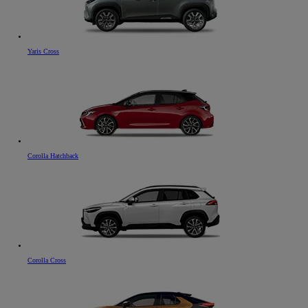
Yaris Cross
Corolla Hatchback
Corolla Cross