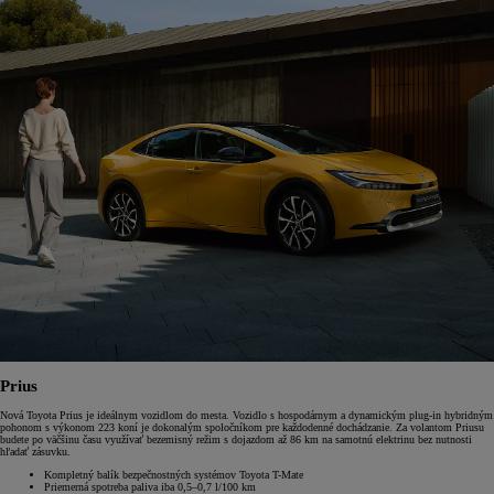
Prius
Nová Toyota Prius je ideálnym vozidlom do mesta. Vozidlo s hospodárnym a dynamickým plug-in hybridným
pohonom s výkonom 223 koní je dokonalým spoločníkom pre každodenné dochádzanie. Za volantom Priusu
budete po väčšinu času využívať bezemisný režim s dojazdom až 86 km na samotnú elektrinu bez nutnosti
hľadať zásuvku.
Kompletný balík bezpečnostných systémov Toyota T-Mate
Priemerná spotreba paliva iba 0,5–0,7 l/100 km