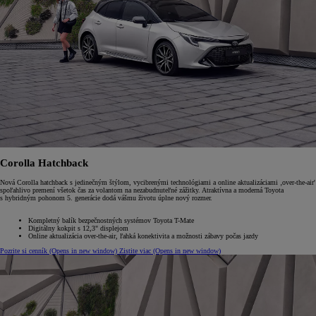
Corolla Hatchback
Nová Corolla hatchback s jedinečným štýlom, vycibrenými technológiami a online aktualizáciami ‚over-the-air'
spoľahlivo premení všetok čas za volantom na nezabudnuteľné zážitky. Atraktívna a moderná Toyota
s hybridným pohonom 5. generácie dodá vášmu životu úplne nový rozmer.
Kompletný balík bezpečnostných systémov Toyota T-Mate
Digitálny kokpit s 12,3" displejom
Online aktualizácia over-the-air, ľahká konektivita a možnosti zábavy počas jazdy
Pozrite si cenník
(Opens in new window)
Zistite viac
(Opens in new window)