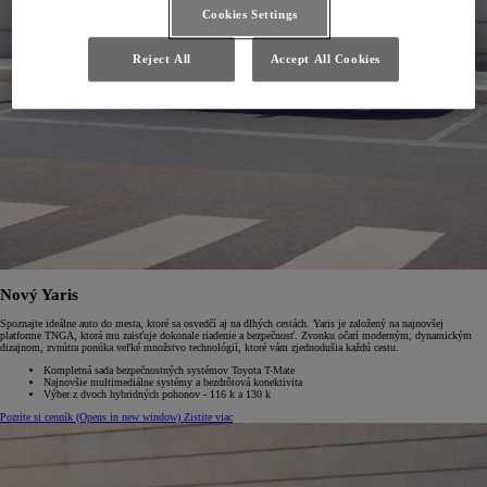
Cookies Settings
Reject All
Accept All Cookies
Nový Yaris
Spoznajte ideálne auto do mesta, ktoré sa osvedčí aj na dlhých cestách. Yaris je založený na najnovšej
platforme TNGA, ktorá mu zaisťuje dokonale riadenie a bezpečnosť. Zvonku očarí moderným, dynamickým
dizajnom, zvnútra ponúka veľké množstvo technológií, ktoré vám zjednodušia každú cestu.
Kompletná sada bezpečnostných systémov Toyota T-Mate
Najnovšie multimediálne systémy a bezdrôtová konektivita
Výber z dvoch hybridných pohonov - 116 k a 130 k
Pozrite si cenník
(Opens in new window)
Zistite viac