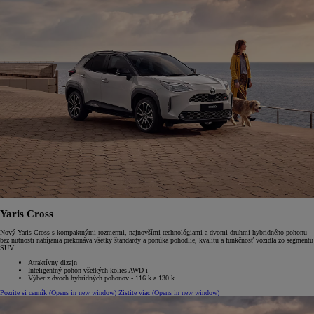
Yaris Cross
Nový Yaris Cross s kompaktnými rozmermi, najnovšími technológiami a dvomi druhmi hybridného pohonu
bez nutnosti nabíjania prekonáva všetky štandardy a ponúka pohodlie, kvalitu a funkčnosť vozidla zo segmentu
SUV.
Atraktívny dizajn
Inteligentný pohon všetkých kolies AWD-i
Výber z dvoch hybridných pohonov - 116 k a 130 k
Pozrite si cenník
(Opens in new window)
Zistite viac
(Opens in new window)