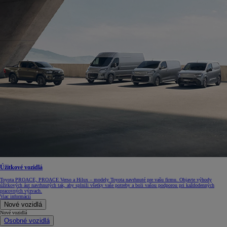
Úžitkové vozidlá
Toyota PROACE, PROACE Verso a Hilux – modely Toyota navrhnuté pre vašu firmu. Objavte výhody
úžitkových áut navrhnutých tak, aby splnili všetky vaše potreby a boli vašou podporou pri každodenných
pracovných výzvach.
Viac informácií
Nové vozidlá
Nové vozidlá
Osobné vozidlá