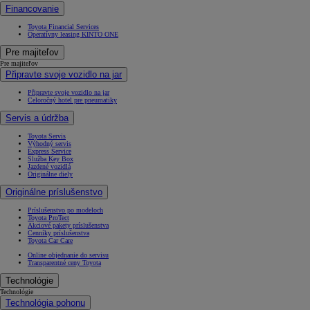
Financovanie
Toyota Financial Services
Operatívny leasing KINTO ONE
Pre majiteľov
Pre majiteľov
Připravte svoje vozidlo na jar
Připravte svoje vozidlo na jar
Celoročný hotel pre pneumatiky
Servis a údržba
Toyota Servis
Výhodný servis
Express Service
Služba Key Box
Jazdené vozidlá
Originálne diely
Originálne príslušenstvo
Príslušenstvo po modeloch
Toyota ProTect
Akciové pakety príslušenstva
Cenníky príslušenstva
Toyota Car Care
Online objednanie do servisu
Transparentné ceny Toyota
Technológie
Technológie
Technológia pohonu