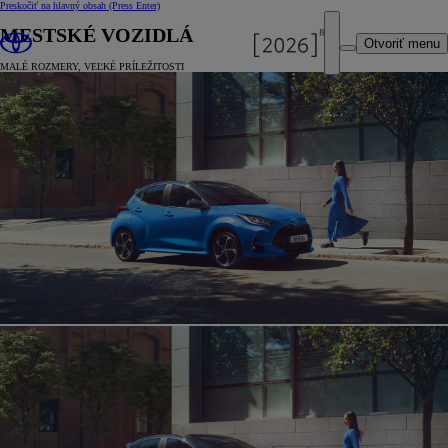
Preskočiť na hlavný obsah
(Press Enter)
MESTSKÉ VOZIDLÁ
Otvoriť menu
MALÉ ROZMERY, VEĽKÉ PRÍLEŽITOSTI