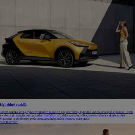
Hybridné vozidlá
Toyota ponúka široký výber hybridných modelov. Objavte všetky hybridné vozidlá dostupné v ponuke Toyota
a vyberte si najlepšie auto pre seba. Spoľahlivosť, nízka spotreba paliva, bohatá výbava a skvelé jazdné
vlastnosti to sú dôvody, prečo popularita hybridných modelov stále rastie.
Viac informácií