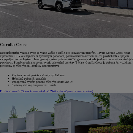
Corolla Cross
Najobľúbenejšie vozidlo sveta sa vracia väčšie a lepšie ako kedykoľvek predtým. Toyota Corolla Cross, teraz
v prevedení SUV a s najnovším hybridným pohonom, ponúka bezkonkurenčnú mieru praktickosti v spojení
s vyspelými technológiami. Inteligentný systém pohonu AWD-I garantuje skvelé jazdné schopnosti na všetkých
povrchoch. Potrebnú ochranu potom tvoria asistenčné systémy T-Mate. Corolla Cross je dokonalým vozidlom
pre rodiny aj všetkých milovníkov dobrodružstva.
Zvýšená jazdná pozícia a skvelý výhľad von
Hybridný pohon 5. generácie
Inteligentný systém pohonu všetkých kolies AWD-i
Systémy aktívnej bezpečnosti T-mate
Pozrite si cenník
(Opens in new window)
Zistite viac
(Opens in new window)