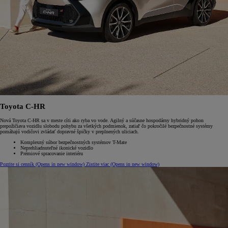
Toyota C-HR
Nová Toyota C-HR sa v meste cíti ako ryba vo vode. Agilný a súčasne hospodárny hybridný pohon
prepožičiava vozidlu slobodu pohybu za všetkých podmienok, zatiaľ čo pokročilé bezpečnostné systémy
pomáhajú vodičovi zvládať dopravné špičky v preplnených uliciach.
Komplexný súbor bezpečnostných systémov T-Mate
Neprehliadnuteľné ikonické vozidlo
Prémiové spracovanie interiéru
Pozrite si cenník
(Opens in new window)
Zistite viac
(Opens in new window)