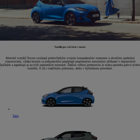
Vozidlá pre váš život v meste
Mestské vozidlá Toyota vynikajú predovšetkým svojimi kompaktnými rozmermi a skvelými jazdnými
vlastnosťami, vďaka ktorým sa jednoduchšie prepletajú preplnenými mestskými uličkami v dopravných
špičkách a zaparkujú aj na tých najmenších miestach. Ďalšou veľkou prednosťou je nízka spotreba paliva týchto
vozidiel, či už s tradičným pohonom, alebo v hybridnom prevedení.
Yaris