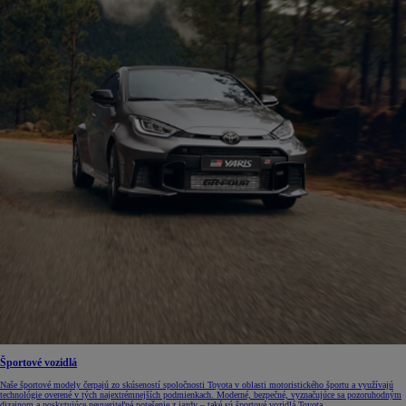
Športové vozidlá
Naše športové modely čerpajú zo skúseností spoločnosti Toyota v oblasti motoristického športu a využívajú
technológie overené v tých najextrémnejších podmienkach. Moderné, bezpečné, vyznačujúce sa pozoruhodným
dizajnom a poskytujúce neuveriteľné potešenie z jazdy – také sú športové vozidlá Toyota.