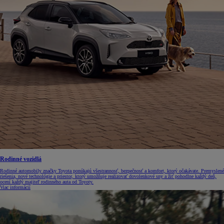
Rodinné vozidlá
Rodinné automobily značky Toyota ponúkajú všestrannosť, bezpečnosť a komfort, ktorý očakávate. Premyslené
riešenia, nové technológie a priestor, ktorý umožňuje realizovať dovolenkové sny a žiť pohodlne každý deň,
ocení každý majiteľ rodinného auta od Toyoty.
Viac informácií