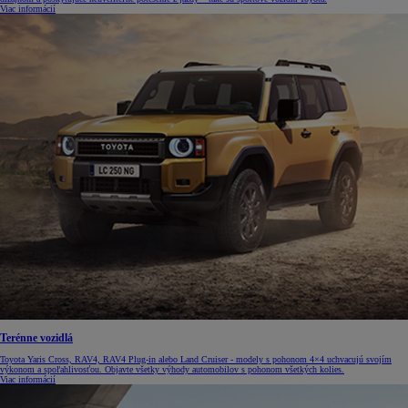
Viac informácií
Terénne vozidlá
Toyota Yaris Cross, RAV4, RAV4 Plug-in alebo Land Cruiser - modely s pohonom 4×4 uchvacujú svojím
výkonom a spoľahlivosťou. Objavte všetky výhody automobilov s pohonom všetkých kolies.
Viac informácií