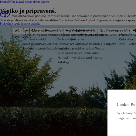
Preskočiť na hlavný obsah
(Press Enter)
Všetko je pripravené.
Vozidlá
Akciové ponuky
Firemní zákazníci
Financovanie a poistenie
Servis a príslušenst
Teraz ste prihlásení na odber nového newslettera Toyota Corolla Cross Hybrid. Pripravte sa na najnovšie sprá
Prekročme spolu hranice bežného
Špeciálna ponuka
Program pre firmy Toyota Business
Financovanie
Sezónne ponuky
Všetky
Mestské vozidlá
Hybridné vozidlá
Rodinné vozidlá
El
Bonus pri výkupe vozidla
Program pre firmy Toyota Business
Operatívny leasing KINTO ONE
Připravte sv
Nové Aygo X
Úžitkové vozidlá
Technológie
Poistenie
Celoročný 
HYBRID
Nové (skladové) vozidlá
Celkové prevádzkové náklady (TCO)
Toyota Trade – veľ
Jazdené a predvádzacie vozidlá
Kontakt s predstaviteľom Toyota
Príslušenstvo pre podnikanie
Najlepší hybrid pre podnikanie
Katalóg
Cookie Pol
By clicking “
usage, and ass