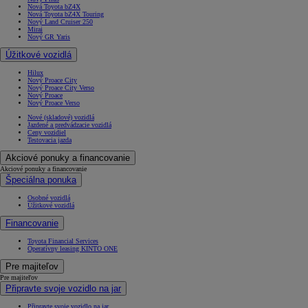
Nová Toyota bZ4X
Nová Toyota bZ4X Touring
Nový Land Cruiser 250
Mirai
Nový GR Yaris
Úžitkové vozidlá
Hilux
Nový Proace City
Nový Proace City Verso
Nový Proace
Nový Proace Verso
Nové (skladové) vozidlá
Jazdené a predvádzacie vozidlá
Ceny vozidiel
Testovacia jazda
Akciové ponuky a financovanie
Akciové ponuky a financovanie
Špeciálna ponuka
Osobné vozidlá
Úžitkové vozidlá
Financovanie
Toyota Financial Services
Operatívny leasing KINTO ONE
Pre majiteľov
Pre majiteľov
Připravte svoje vozidlo na jar
Připravte svoje vozidlo na jar