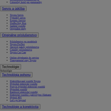
Celoročný hotel pre pneumatiky
Servis a údržba
Toyota Servis
Výhodný servis
Express Service
Služba Key Box
Jazdené vozidlá
Originálne diely
Originálne príslušenstvo
Príslušenstvo po modeloch
Toyota ProTect
Akciové pakety príslušenstva
Cenníky príslušenstva
Toyota Car Care
Online objednanie do servisu
Transparentné ceny Toyota
Technológie
Technológie
Technológia pohonu
Elektrifikované vozidlá Toyota
Hybridné elektrické vozidlá
Plug-in hybridné elektrické vozidlá
Hybridné vozidlá
Batériové elektrické vozidlá
Elektrické vozidlá s palivovými článkami
Hybrid 48V
Let's go beyond
Technológie a konektivita