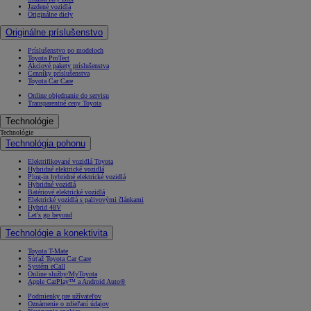
Jazdené vozidlá
Originálne diely
Originálne príslušenstvo
Príslušenstvo po modeloch
Toyota ProTect
Akciové pakety príslušenstva
Cenníky príslušenstva
Toyota Car Care
Online objednanie do servisu
Transparentné ceny Toyota
Technológie
Technológie
Technológia pohonu
Elektrifikované vozidlá Toyota
Hybridné elektrické vozidlá
Plug-in hybridné elektrické vozidlá
Hybridné vozidlá
Batériové elektrické vozidlá
Elektrické vozidlá s palivovými článkami
Hybrid 48V
Let's go beyond
Technológie a konektivita
Toyota T-Mate
Súťaž Toyota Car Care
Systém eCall
Online služby/MyToyota
Apple CarPlay™ a Android Auto®
Podmienky pre užívateľov
Oznámenie o zdieľaní údajov