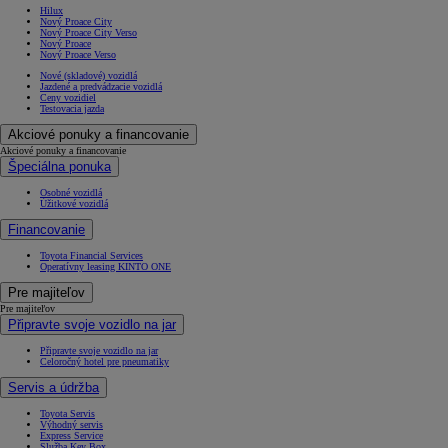
Hilux
Nový Proace City
Nový Proace City Verso
Nový Proace
Nový Proace Verso
Nové (skladové) vozidlá
Jazdené a predvádzacie vozidlá
Ceny vozidiel
Testovacia jazda
Akciové ponuky a financovanie
Akciové ponuky a financovanie
Špeciálna ponuka
Osobné vozidlá
Úžitkové vozidlá
Financovanie
Toyota Financial Services
Operatívny leasing KINTO ONE
Pre majiteľov
Pre majiteľov
Připravte svoje vozidlo na jar
Připravte svoje vozidlo na jar
Celoročný hotel pre pneumatiky
Servis a údržba
Toyota Servis
Výhodný servis
Express Service
Služba Key Box