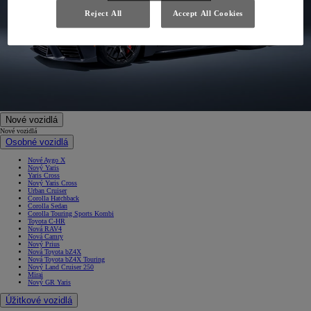
Reject All
Accept All Cookies
Nové vozidlá
Nové vozidlá
Osobné vozidlá
Nové Aygo X
Nový Yaris
Yaris Cross
Nový Yaris Cross
Urban Cruiser
Corolla Hatchback
Corolla Sedan
Corolla Touring Sports Kombi
Toyota C-HR
Nová RAV4
Nová Camry
Nový Prius
Nová Toyota bZ4X
Nová Toyota bZ4X Touring
Nový Land Cruiser 250
Mirai
Nový GR Yaris
Úžitkové vozidlá