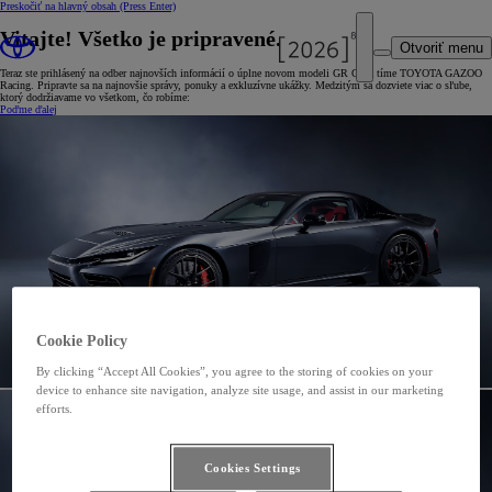
Preskočiť na hlavný obsah
(Press Enter)
Vitajte! Všetko je pripravené.
Otvoriť menu
Teraz ste prihlásený na odber najnovších informácií o úplne novom modeli GR GT a tíme TOYOTA GAZOO
Racing. Pripravte sa na najnovšie správy, ponuky a exkluzívne ukážky. Medzitým sa dozviete viac o sľube,
ktorý dodržiavame vo všetkom, čo robíme:
Poďme ďalej
Cookie Policy
By clicking “Accept All Cookies”, you agree to the storing of cookies on your
device to enhance site navigation, analyze site usage, and assist in our marketing
efforts.
Cookies Settings