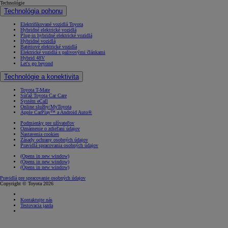
Technológie
Technológia pohonu
Elektrifikované vozidlá Toyota
Hybridné elektrické vozidlá
Plug-in hybridné elektrické vozidlá
Hybridné vozidlá
Batériové elektrické vozidlá
Elektrické vozidlá s palivovými článkami
Hybrid 48V
Let's go beyond
Technológie a konektivita
Toyota T-Mate
Súťaž Toyota Car Care
Systém eCall
Online služby/MyToyota
Apple CarPlay™ a Android Auto®
Podmienky pre užívateľov
Oznámenie o zdieľaní údajov
Nastavenia cookies
Zásady ochrany osobných údajov
Pravidlá spracovania osobných údajov
(Opens in new window)
(Opens in new window)
(Opens in new window)
Pravidlá pre spracovanie osobných údajov
Copyright © Toyota 2026
Kontaktujte nás
Testovacia jazda