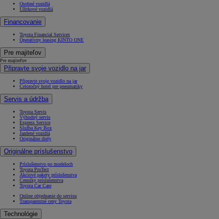
Osobné vozidlá
Úžitkové vozidlá
Financovanie
Toyota Financial Services
Operatívny leasing KINTO ONE
Pre majiteľov
Pre majiteľov
Připravte svoje vozidlo na jar
Připravte svoje vozidlo na jar
Celoročný hotel pre pneumatiky
Servis a údržba
Toyota Servis
Výhodný servis
Express Service
Služba Key Box
Jazdené vozidlá
Originálne diely
Originálne príslušenstvo
Príslušenstvo po modeloch
Toyota ProTect
Akciové pakety príslušenstva
Cenníky príslušenstva
Toyota Car Care
Online objednanie do servisu
Transparentné ceny Toyota
Technológie