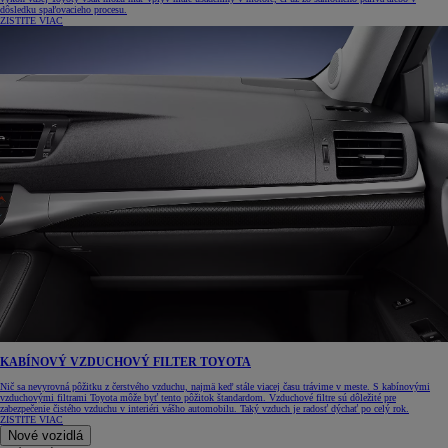
dôsledku spaľovacieho procesu.
ZISTITE VIAC
KABÍNOVÝ VZDUCHOVÝ FILTER TOYOTA
Nič sa nevyrovná pôžitku z čerstvého vzduchu, najmä keď stále viacej času trávime v meste. S kabínovými
vzduchovými filtrami Toyota môže byť tento pôžitok štandardom. Vzduchové filtre sú dôležité pre
zabezpečenie čistého vzduchu v interiéri vášho automobilu. Taký vzduch je radosť dýchať po celý rok.
ZISTITE VIAC
Nové vozidlá