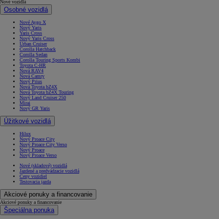
Nové vozidlá
Osobné vozidlá
Nové Aygo X
Nový Yaris
Yaris Cross
Nový Yaris Cross
Urban Cruiser
Corolla Hatchback
Corolla Sedan
Corolla Touring Sports Kombi
Toyota C-HR
Nová RAV4
Nová Camry
Nový Prius
Nová Toyota bZ4X
Nová Toyota bZ4X Touring
Nový Land Cruiser 250
Mirai
Nový GR Yaris
Úžitkové vozidlá
Hilux
Nový Proace City
Nový Proace City Verso
Nový Proace
Nový Proace Verso
Nové (skladové) vozidlá
Jazdené a predvádzacie vozidlá
Ceny vozidiel
Testovacia jazda
Akciové ponuky a financovanie
Akciové ponuky a financovanie
Špeciálna ponuka