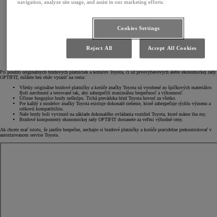
navigation, analyze site usage, and assist in our marketing efforts.
Cookies Settings
Reject All
Accept All Cookies
Pri použití originálnych brzdových platničiek a kotúčov Toyota, či už prvovýbavových alebo ekonomickej rady
OPTIFIT, môžete bez obáv vyraziť na cestu:
Všetky originálne brzdové platničky a kotúče značky Toyota sú vyrobené zo špičkových materiálov.
Boli navrhnuté a testované tak, aby zabezpečili maximálnu bezpečnosť a výkonnosť.
Účinne fungujúce brzdy neškrípu. Tichá prevádzka bŕzd Toyota hovorí za všetko.
Pre každý z modelov značky Toyota existuje dokonalé riešenie, ktoré zabezpečuje rýchlu výmenu a
celkovú kompatibilitu.
Naše brzdy boli vyvinuté na základe dokonalého ovládania vozidiel Toyota, ktoré máme iba my.
Brzdové komponenty ekonomickej rady OPTIFIT dostanete za veľmi výhodné ceny.
Ak chcete mať istotu, že jazdíte bezpečne, nechajte si brzdové platničky a kotúče pravidelne prekontrolovať v
autorizovanom servise Toyota.