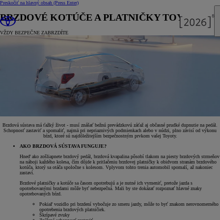
Preskočiť na hlavný obsah
(Press Enter)
BRZDOVÉ KOTÚČE A PLATNIČKY TOYOTA
VŽDY BEZPEČNE ZABRZDÍTE
Brzdová sústava má ťažký život - musí znášať bežnú prevádzkovú záťaž aj občasné prudké dupnutie na pedál.
Schopnosť zastaviť a spomaliť, najmä pri nepriaznivých podmienkach alebo v núdzi, plno závisí od výkonu
bŕzd, ktoré sú najdôležitejším bezpečnostným prvkom vašej Toyoty.
AKO BRZDOVÁ SÚSTAVA FUNGUJE?
Hneď ako zošliapnete brzdový pedál, brzdová kvapalina pôsobí tlakom na piesty brzdových strmeňov
na náboji každého kolesa, čím dôjde k pritlačeniu brzdovej platničky k obidvom stranám brzdového
kotúča, ktorý sa otáča spoločne s kolesom. Vplyvom tohto trenia automobil spomalí, až nakoniec
zastaví.
Brzdové platničky a kotúče sa časom opotrebujú a je nutné ich vymeniť, pretože jazda s
opotrebovanými brzdami môže byť nebezpečná. Mali by ste dokázať rozpoznať hlavné znaky
opotrebovaných bŕzd.
Pokiaľ vozidlo pri brzdení vybočuje zo smeru jazdy, môže to byť znakom nerovnomerného
opotrebenia brzdových platničiek.
Škrípavé zvuky