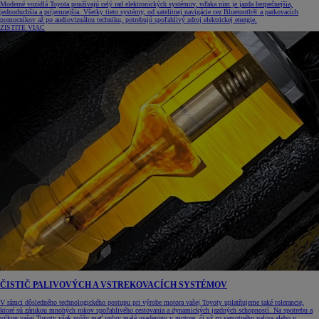
Moderné vozidlá Toyota používajú celý rad elektronických systémov, vďaka nim je jazda bezpečnejšia,
jednoduchšia a príjemnejšia. Všetky tieto systémy, od satelitnej navigácie cez Bluetooth® a parkovacích
pomocníkov až po audiovizuálnu techniku, potrebujú spoľahlivý zdroj elektrickej energie.
ZISTITE VIAC
ČISTIČ PALIVOVÝCH A VSTREKOVACÍCH SYSTÉMOV
V rámci dôsledného technologického postupu pri výrobe motora vašej Toyoty uplatňujeme také tolerancie,
ktoré sú zárukou mnohých rokov spoľahlivého cestovania a dynamických jazdných schopností. Na spotrebu a
výkon vašej Toyoty však môžu mať vplyv malé usadeniny v motore, či už zo samotného paliva alebo v