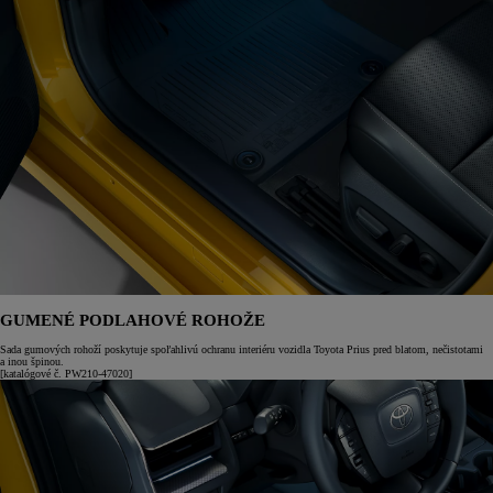
GUMENÉ PODLAHOVÉ ROHOŽE
Sada gumových rohoží poskytuje spoľahlivú ochranu interiéru vozidla Toyota Prius pred blatom, nečistotami
a inou špinou.
[katalógové č. PW210-47020]