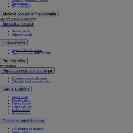
Ceny vozidiel
Testovacia jazda
Akciové ponuky a financovanie
Akciové ponuky a financovanie
Špeciálna ponuka
Osobné vozidlá
Úžitkové vozidlá
Financovanie
Toyota Financial Services
Operatívny leasing KINTO ONE
Pre majiteľov
Pre majiteľov
Připravte svoje vozidlo na jar
Připravte svoje vozidlo na jar
Celoročný hotel pre pneumatiky
Servis a údržba
Toyota Servis
Výhodný servis
Express Service
Služba Key Box
Jazdené vozidlá
Originálne diely
Originálne príslušenstvo
Príslušenstvo po modeloch
Toyota ProTect