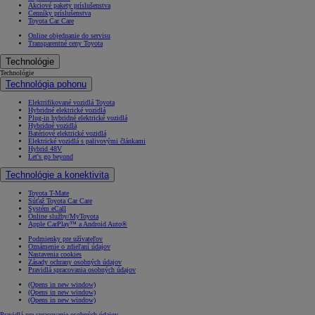
Akciové pakety príslušenstva
Cenníky príslušenstva
Toyota Car Care
Online objednanie do servisu
Transparentné ceny Toyota
Technológie
Technológie
Technológia pohonu
Elektrifikované vozidlá Toyota
Hybridné elektrické vozidlá
Plug-in hybridné elektrické vozidlá
Hybridné vozidlá
Batériové elektrické vozidlá
Elektrické vozidlá s palivovými článkami
Hybrid 48V
Let's go beyond
Technológie a konektivita
Toyota T-Mate
Súťaž Toyota Car Care
Systém eCall
Online služby/MyToyota
Apple CarPlay™ a Android Auto®
Podmienky pre užívateľov
Oznámenie o zdieľaní údajov
Nastavenia cookies
Zásady ochrany osobných údajov
Pravidlá spracovania osobných údajov
(Opens in new window)
(Opens in new window)
(Opens in new window)
Pravidlá pre spracovanie osobných údajov