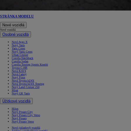
STRÁNKA MODELU
Nové vozidlá
Nové vozidlá
Osobné vozidlá
Nové Aygo X
Nový Yaris
Yaris Cross
Nový Yaris Cross
Urban Cruiser
Corolla Hatchback
Corolla Sedan
Corolla Touring Sports Kombi
Toyota C-HR
Nová RAV4
Nová Camry
Nový Prius
Nová Toyota bZ4X
Nová Toyota bZ4X Touring
Nový Land Cruiser 250
Mirai
Nový GR Yaris
Úžitkové vozidlá
Hilux
Nový Proace City
Nový Proace City Verso
Nový Proace
Nový Proace Verso
Nové (skladové) vozidlá
Jazdené a predvádzacie vozidlá