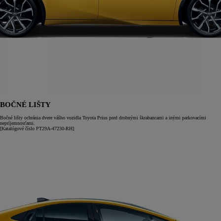
BOČNÉ LIŠTY
Bočné lišty ochránia dvere vášho vozidla Toyota Prius pred drobnými škrabancami a inými parkovacími
nepríjemnosťami.
[Katalógové číslo PT29A-47230-RH]