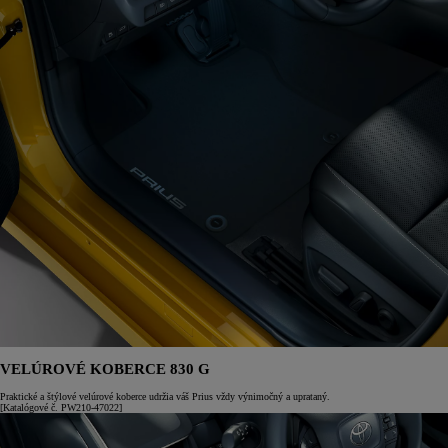
VELÚROVÉ KOBERCE 830 G
Praktické a štýlové velúrové koberce udržia váš Prius vždy výnimočný a uprataný.
[Katalógové č. PW210-47022]