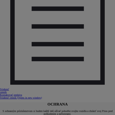
Stiahnuť
cenník
Kontaktovať predajcu
Stiahnuť cenník
(Opens in new window)
OCHRANA
S ochranným príslušenstvom si budete každý deň užívať pohodlie svojho vozidla a chrániť svoj Prius pred
poškodením a nečistotami.