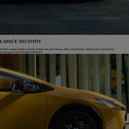
LAPAČE NEČISTÔT
Predné a zadné lapače nečistôt chránia lak pred blatom alebo kamienkami odletujúcimi spod kolies.
[Katalógové číslo PK389-47R00-P1]