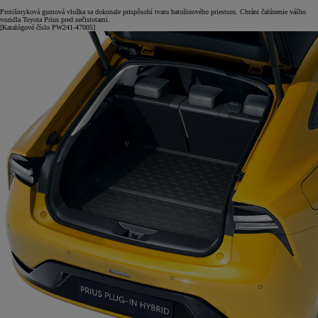
Protišmyková gumová vložka sa dokonale prispôsobí tvaru batožinového priestoru. Chráni čalúnenie vášho
vozidla Toyota Prius pred nečistotami.
[Katalógové číslo PW241-47005]