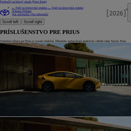
Preskočiť na hlavný obsah
(Press Enter)
← Späť na domovskú stránku
← Späť na domovskú stránku
Ochrana
Ochrana
Viac informácií
Viac informácií
Scroll left
Scroll right
PRÍSLUŠENSTVO PRE PRIUS
Voliteľná výbava pre Prius je vysoko funkčná. Dlhodobo zachovávajú atraktívny vzhľad vašej Toyoty Prius.