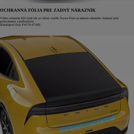
OCHRANNÁ FÓLIA PRE ZADNÝ NÁRAZNÍK
Vďaka ochrannej fólii bude lak na vašom vozidle Toyota Prius na zadnom nárazníku chránený pred
poškriabaním a poškodením.
[Katalógové číslo PW178-47100]