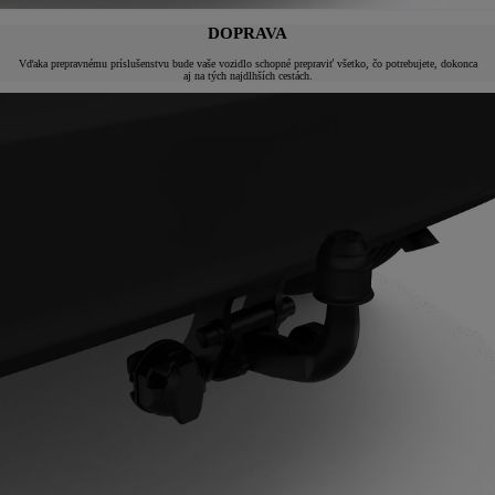
DOPRAVA
Vďaka prepravnému príslušenstvu bude vaše vozidlo schopné prepraviť všetko, čo potrebujete, dokonca
aj na tých najdlhších cestách.