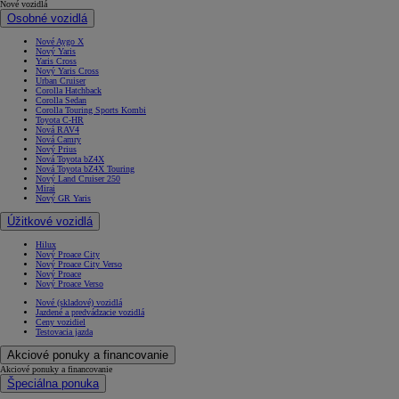
Nové vozidlá
Osobné vozidlá
Nové Aygo X
Nový Yaris
Yaris Cross
Nový Yaris Cross
Urban Cruiser
Corolla Hatchback
Corolla Sedan
Corolla Touring Sports Kombi
Toyota C-HR
Nová RAV4
Nová Camry
Nový Prius
Nová Toyota bZ4X
Nová Toyota bZ4X Touring
Nový Land Cruiser 250
Mirai
Nový GR Yaris
Úžitkové vozidlá
Hilux
Nový Proace City
Nový Proace City Verso
Nový Proace
Nový Proace Verso
Nové (skladové) vozidlá
Jazdené a predvádzacie vozidlá
Ceny vozidiel
Testovacia jazda
Akciové ponuky a financovanie
Akciové ponuky a financovanie
Špeciálna ponuka