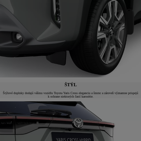
ŠTÝL
Štýlové doplnky dodajú vášmu vozidlu Toyota Yaris Cross eleganciu a šmrnc a zároveň významne prispejú
k ochrane niektorých častí karosérie.