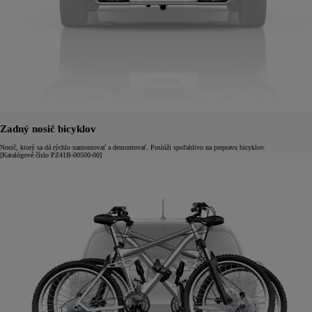
Zadný nosič bicyklov
Nosič, ktorý sa dá rýchlo namontovať a demontovať. Poslúži spoľahlivo na prepravu bicyklov.
[Katalógové číslo PZ41B-00500-00]