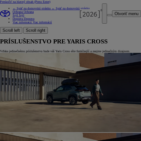
Preskočiť na hlavný obsah
(Press Enter)
← Späť na domovskú stránku
← Späť na domovskú stránku
Ochrana
Ochrana
Otvoriť menu
Štýl
Štýl
Doprava
Doprava
Viac informácií
Viac informácií
Scroll left
Scroll right
PRÍSLUŠENSTVO PRE YARIS CROSS
Vďaka jedinečnému príslušenstvu bude váš Yaris Cross ešte funkčnejší a zaujme jedinečným dizajnom.