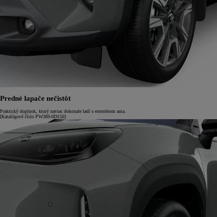
Predné lapače nečistôt
Praktický doplnok, ktorý naviac dokonale ladí s exteriérom auta.
[Katalógové číslo PW389-0D150]