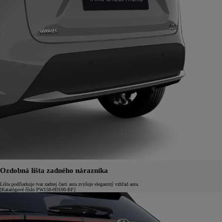
Ozdobná lišta zadného nárazníka
Lišta podčiarkuje tvar zadnej časti auta zvyšuje elegantný vzhľad auta.
[Katalógové číslo PW158-0D100-BF]