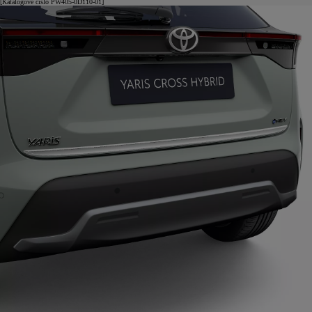
[Katalógové číslo PW405-0D110-01]