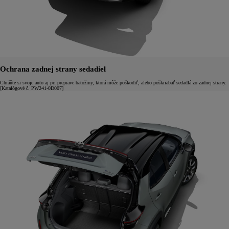
Ochrana zadnej strany sedadiel
Chráňte si svoje auto aj pri preprave batožiny, ktorá môže poškodiť, alebo poškriabať sedadlá zo zadnej strany.
[Katalógové č. PW241-0D007]