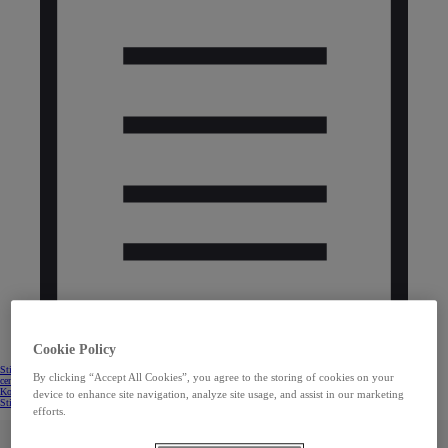
Cookie Policy
Stiahnuť
By clicking “Accept All Cookies”, you agree to the storing of cookies on your
cenník
Kontaktovať predajcu
device to enhance site navigation, analyze site usage, and assist in our marketing
Stiahnuť cenník
(Opens in new window)
efforts.
OCHRANA