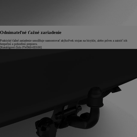
Odnímateľné ťažné zariadenie
Praktické ťažné zariadenie umožňuje namontovať akýkoľvek stojan na bicykle, alebo príves a zaistiť ich
bezpečnú a pohodlnú prepravu.
[Katalógové číslo PW960-0D100]