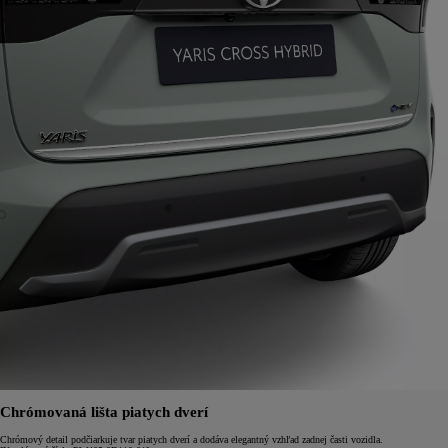
Chrómovaná lišta piatych dverí
Chrómový detail podčiarkuje tvar piatych dverí a dodáva elegantný vzhľad zadnej časti vozidla.