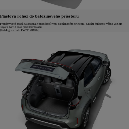
Plastová rohož do batožinového priestoru
Protišmyková rohož sa dokonale prispôsobí tvaru batožinového priestoru. Chráni čalúnenie vášho vozidla
Toyota Yaris Cross pred nečistotami.
[Katalógové číslo PW241-0D002]