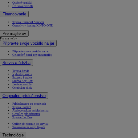
Osobné vozidlá
Úžitkové vozidlá
Financovanie
Toyota Financial Services
Operatívny leasing KINTO ONE
Pre majiteľov
Pre majiteľov
Připravte svoje vozidlo na jar
Připravte svoje vozidlo na jar
Celoročný hotel pre pneumatiky
Servis a údržba
Toyota Servis
Výhodný servis
Express Service
Služba Key Box
Jazdené vozidlá
Originálne diely
Originálne príslušenstvo
Príslušenstvo po modeloch
Toyota ProTect
Akciové pakety príslušenstva
Cenníky príslušenstva
Toyota Car Care
Online objednanie do servisu
Transparentné ceny Toyota
Technológie