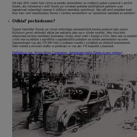
Od roku 2021 viedol Sato výzvu na preteky automobilov na vodíkový pohon a pracoval v prvých
líniách, aby informoval o úsilí Toyoty pri vytváraní podobne zmýšľajúcich partnerov a pri
napredovaní technológií smerom k uhlíkovo neutrálnej spoločnosti. Ako náš nový prezident bude
Koji Sato viesť transformáciu Toyoty z výrobcu automobilov na "spoločnosť zameranú na mobilitu".
Odkiaľ pochádzame?
Úspech Sakichiho Toyody pri vývoji technológie automatických krosien poskytol jeho synovi
Kiichirovi pevný obchodný základ pre realizáciu jeho sna o výrobe vozidiel. Jeho vízia bola
inšpirovaná novými metódami hromadnej výroby, ktoré videl v Európe a USA. Dnes sme sa rozrástli
a stali sme sa jedným z najväčších a najznámejších podnikov na výrobu automobilov na svete.
Zamestnávame viac ako 370 000 ľudí a vyrábame vozidlá v továrňach na všetkých kontinentoch.
Naše vozidlá a súvisiace služby sa predávajú vo viac ako 170 krajinách a územiach.
Prečítajte si viac: Toyota Motor Corporation - Integrovaná správa
(Opens in new window)