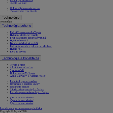
Cenníky príslušenstva
Toyota Car Care
Online objednanie do servisu
Transparentné ceny Toyota
Technológie
Technológie
Technológia pohonu
Elektrifikované vozidlá Toyota
Hybridné elektrické vozidlá
Plug-in hybridné elektrické vozidlá
Hybridné vozidlá
Batériové elektrické vozidlá
Elektrické vozidlá s palivovými článkami
Hybrid 48V
Let's go beyond
Technológie a konektivita
Toyota T-Mate
Súťaž Toyota Car Care
Systém eCall
Online služby/MyToyota
Apple CarPlay™ a Android Auto®
Podmienky pre užívateľov
Oznámenie o zdieľaní údajov
Nastavenia cookies
Zásady ochrany osobných údajov
Pravidlá spracovania osobných údajov
(Opens in new window)
(Opens in new window)
(Opens in new window)
Pravidlá pre spracovanie osobných údajov
Copyright © Toyota 2026