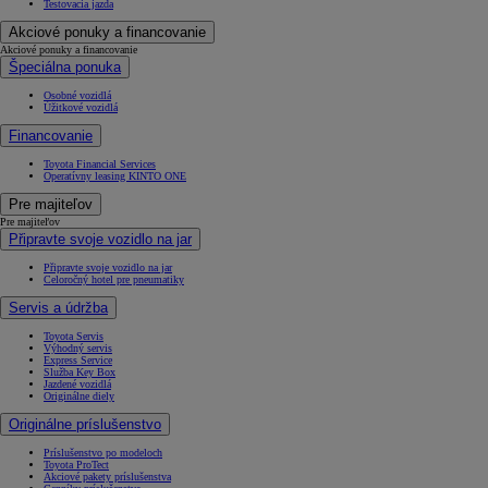
Testovacia jazda
Akciové ponuky a financovanie
Akciové ponuky a financovanie
Špeciálna ponuka
Osobné vozidlá
Úžitkové vozidlá
Financovanie
Toyota Financial Services
Operatívny leasing KINTO ONE
Pre majiteľov
Pre majiteľov
Připravte svoje vozidlo na jar
Připravte svoje vozidlo na jar
Celoročný hotel pre pneumatiky
Servis a údržba
Toyota Servis
Výhodný servis
Express Service
Služba Key Box
Jazdené vozidlá
Originálne diely
Originálne príslušenstvo
Príslušenstvo po modeloch
Toyota ProTect
Akciové pakety príslušenstva