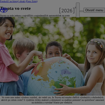
Preskočiť na hlavný obsah
(Press Enter)
Toyota vo svete
Otvoriť menu
Toyota sa stala jednou z najväčších a najznámejších automobiliek na svete
Vo svete sme známi výrobou vozidiel, ale vedeli ste, že Toyota má mnoho ďalších výrobných a obchodných
aktivít po celom svete? S využitím týchto znalostí a skúseností sa snažíme premeniť na spoločnosť zameranú
na mobilitu a vytvárať šťastie pre všetkých.