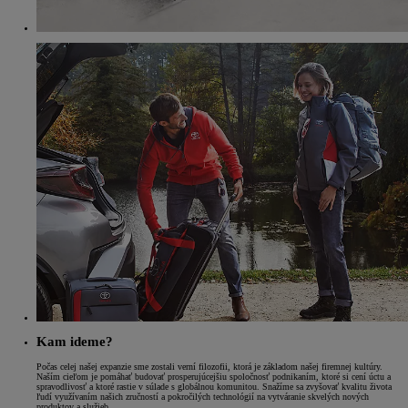
Kam ideme?
Počas celej našej expanzie sme zostali verní filozofii, ktorá je základom našej firemnej kultúry.
Naším cieľom je pomáhať budovať prosperujúcejšiu spoločnosť podnikaním, ktoré si cení úctu a
spravodlivosť a ktoré rastie v súlade s globálnou komunitou. Snažíme sa zvyšovať kvalitu života
ľudí využívaním našich zručností a pokročilých technológií na vytváranie skvelých nových
produktov a služieb.