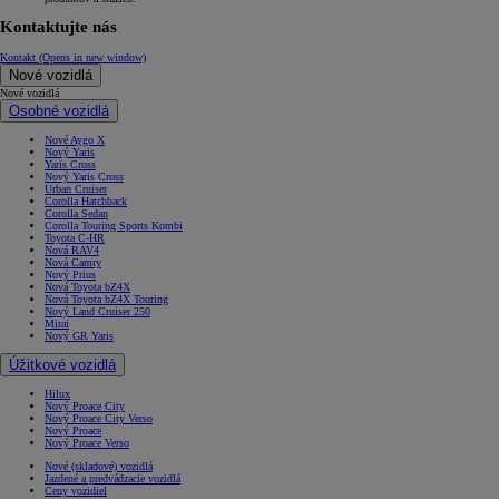
Kontaktujte nás
Kontakt
(Opens in new window)
Nové vozidlá
Nové vozidlá
Osobné vozidlá
Nové Aygo X
Nový Yaris
Yaris Cross
Nový Yaris Cross
Urban Cruiser
Corolla Hatchback
Corolla Sedan
Corolla Touring Sports Kombi
Toyota C-HR
Nová RAV4
Nová Camry
Nový Prius
Nová Toyota bZ4X
Nová Toyota bZ4X Touring
Nový Land Cruiser 250
Mirai
Nový GR Yaris
Úžitkové vozidlá
Hilux
Nový Proace City
Nový Proace City Verso
Nový Proace
Nový Proace Verso
Nové (skladové) vozidlá
Jazdené a predvádzacie vozidlá
Ceny vozidiel