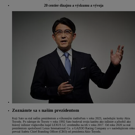
20 centier dizajnu a výskumu a vývoja
Zoznámte sa s naším prezidentom
Koji Sato sa stal naším prezidentom a výkonným riaditeľom v roku 2023, nasledujúc kroky Akia
Toyodu. Po nástupe do Toyoty v roku 1992 Sato budoval svoju kariéru ako inžinier a pôsobil ako
hlavný inžinier vlajkového kupé LEXUS LC uvedeného na trh v roku 2017. Od roku 2020 sa stal
prezidentom spoločností Lexus International Co. a GAZOO Racing Company a v nasledujúcom roku
prevzal štafetu Chief Branding Officer (CBO) od prezidenta Akio Toyodu.