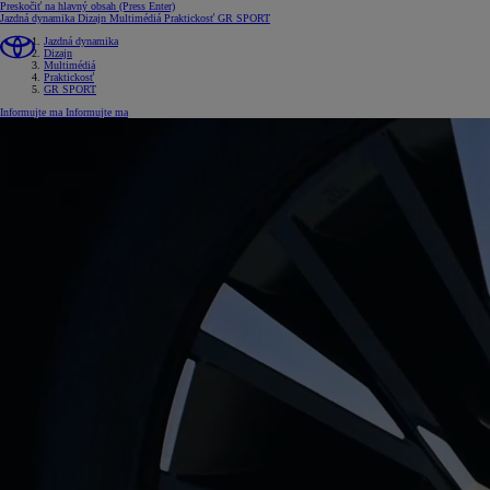
Preskočiť na hlavný obsah
(Press Enter)
Jazdná dynamika
Dizajn
Multimédiá
Praktickosť
GR SPORT
Jazdná dynamika
Dizajn
Multimédiá
Praktickosť
GR SPORT
Informujte ma
Informujte ma