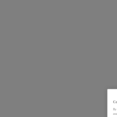
Co
By 
ana